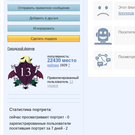
_Лимон_
fiv
Этот блог
Отправить приватное сообщение
блогеров
.
Добавить в друзья
Игнорировать
отличка
Елена Сине
Посетит
Сделать подарок
Городской форум
популярность:
Посмотре
22430 место
рейтинг
1929
?
Привилегированный
пользователь
13
уровня
Статистика портрета:
сейчас просматривают портрет - 0
зарегистрированные пользователи
посетившие портрет за 7 дней - 2