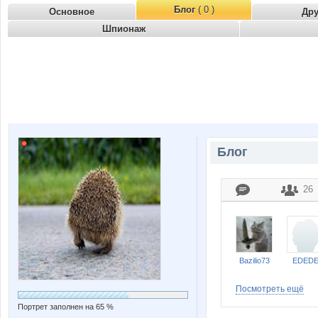
Блог
( 0 )
Основное
Др
Шпионаж
Блог
26
Bazilio73
EDED
Посмотреть ещё
Портрет заполнен на 65 %