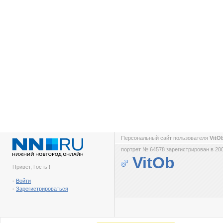
Персональный сайт пользователя
VitO
портрет № 64578 зарегистрирован в 200
VitOb
Привет, Гость !
-
Войти
-
Зарегистрироваться